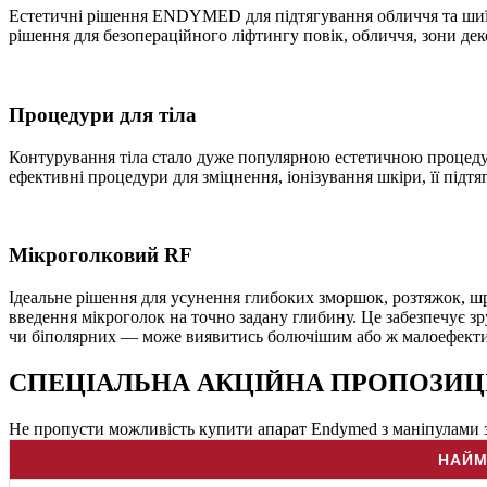
Естетичні рішення ENDYMED для підтягування обличчя та шиї 
рішення для безопераційного ліфтингу повік, обличчя, зони деко
Процедури для тіла
Контурування тіла стало дуже популярною естетичною процедур
ефективні процедури для зміцнення, іонізування шкіри, її підт
Мікроголковий RF
Ідеальне рішення для усунення глибоких зморшок, розтяжок, ш
введення мікроголок на точно задану глибину. Це забезпечує з
чи біполярних — може виявитись болючішим або ж малоефект
СПЕЦІАЛЬНА АКЦІЙНА ПРОПОЗИЦ
Не пропусти можливість купити апарат Endymed з маніпулами 
НАЙМ