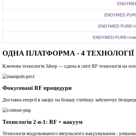
ENDYMED
ENDYMED PURE+
ENDYMED PURE+Int
ENDYMED PURE+Inten
ОДНА ПЛАТФОРМА - 4 ТЕХНОЛОГІЇ
Ключова технологія 3deep — єдина в світі RF технологія на осн
Фокусовані RF процедури
Доставка енергії в шкіру на більшу глибину забезпечує безпре
Технологія 2-в-1: RF + вакуум
Технологія модульованого імпульсного вакуумування - унікальне