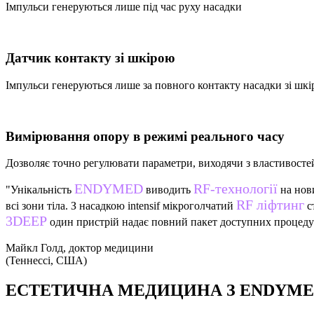
Імпульси генеруються лише під час руху насадки
Датчик контакту зі шкірою
Імпульси генеруються лише за повного контакту насадки зі шк
Вимірювання опору в режимі реального часу
Дозволяє точно регулювати параметри, виходячи з властивосте
ENDYMED
RF-технології
"Унікальність
виводить
на нови
RF ліфтинг
всі зони тіла. З насадкою intensif мікроголчатий
с
3DEEP
один пристрій надає повний пакет доступних процедур
Майкл Голд, доктор медицини
(Теннессі, США)
ЕСТЕТИЧНА МЕДИЦИНА З ENDYM