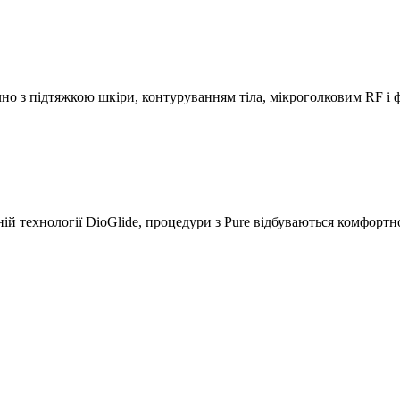
но з підтяжкою шкіри, контуруванням тіла, мікроголковим RF і 
й технології DioGlide, процедури з Pure відбуваються комфортно