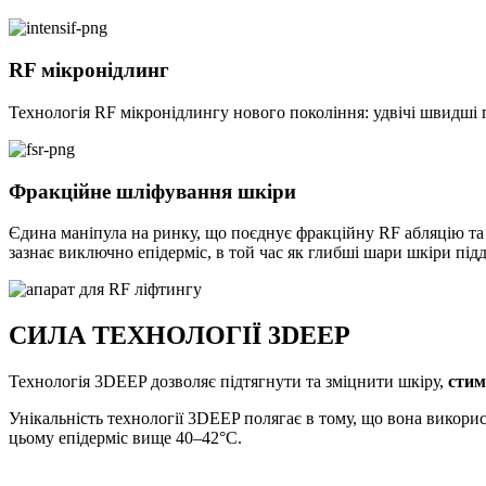
RF мікронідлинг
Технологія RF мікронідлингу нового покоління: удвічі швидші 
Фракційне шліфування шкіри
Єдина маніпула на ринку, що поєднує фракційну RF абляцію та 
зазнає виключно епідерміс, в той час як глибші шари шкіри під
СИЛА ТЕХНОЛОГІЇ 3DEEP
Технологія 3DEEP дозволяє підтягнути та зміцнити шкіру,
стим
Унікальність технології 3DEEP полягає в тому, що вона викори
цьому епідерміс вище 40–42°С.