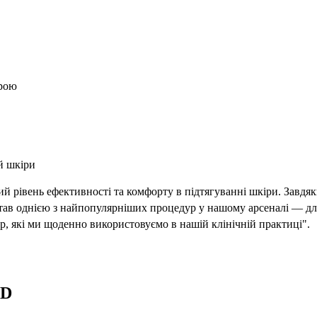
ірою
й шкіри
й рівень ефективності та комфорту в підтягуванні шкіри. Завдя
тав однією з найпопулярніших процедур у нашому арсеналі — дл
, які ми щоденно використовуємо в нашій клінічній практиці".
ED