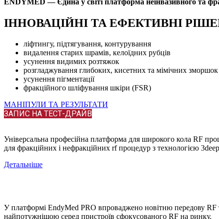
ENDYMED — Єдина у світі платформа неінвазивного та фра
ІННОВАЦІЙНІ ТА ЕФЕКТИВНІ РІШЕ
ліфтингу, підтягування, контурування
видалення старих шрамів, келоїдних рубців
усунення видимих розтяжок
розгладжування глибоких, кисетних та мімічних зморшок
усунення пігментації
фракційного шліфування шкіри (FSR)
МАНІПУЛИ ТА РЕЗУЛЬТАТИ
ЗАПИС НА ТЕСТ-ДРАЙВ
Універсальна професійна платформа для широкого кола RF про
для фракційних і нефракційних rf процедур з технологією 3dee
Детальніше
У платформі EndyMed PRO впроваджено новітню передову RF те
найпотужнішою серед пристроїв сфокусованого RF на ринку.