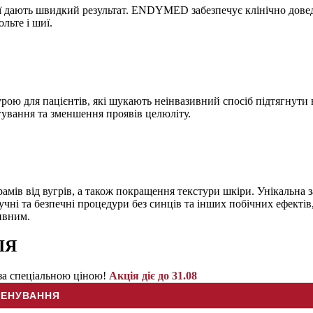
дають швидкий результат. ENDYMED забезпечує клінічно доведен
льте і шиї.
ою для пацієнтів, які шукають неінвазивний спосіб підтягнути
ягування та зменшення проявів целюліту.
рамів від вугрів, а також покращення текстури шкіри. Унікаль
ручні та безпечні процедури без синців та інших побічних ефект
ивним.
ІЯ
за спеціальною ціною!
Акція діє до 31.08
ЕНУВАННЯ