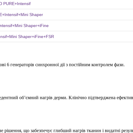
 PURE+Intensif
Intensif+Mini Shaper
ensif+Mini Shaper+iFine
sif+Mini Shaper+iFine+FSR
ові 6 генераторів синхронної дії з постійним контролем фази.
цедентний об’ємний нагрів дерми. Клінічно підтверджена ефектив
 рішення, що забезпечує глибший нагрів тканин і видатні резуль