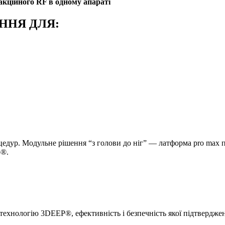
кційного RF в одному апараті
ННЯ ДЛЯ:
цедур. Модульне рішення “з голови до ніг” — латформа pro max
p®.
хнологію 3DEEP®, ефективність і безпечність якої підтверджен