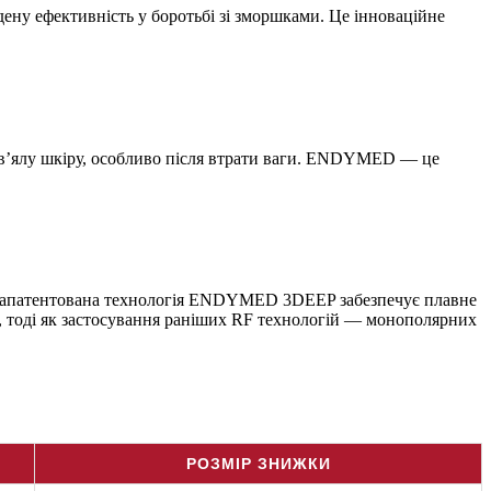
у ефективність у боротьбі зі зморшками. Це інноваційне
 в’ялу шкіру, особливо після втрати ваги. ENDYMED — це
на запатентована технологія ENDYMED 3DEEP забезпечує плавне
ів, тоді як застосування раніших RF технологій — монополярних
РОЗМІР ЗНИЖКИ