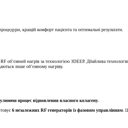
процедури, кращій комфорт пацієнта та оптимальні результати.
RF об’ємний нагрів за технологією 3DEEP. Дбайлива технологія с
даються лише об’ємному нагріву.
улюючи процес відновлення власного колагену
.
стовує
6 незалежних RF генераторів із фазовим управлінням
. 