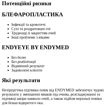
Потенційні ризики
БЛЕФАРОПЛАСТИКА
Інфекції та кровотечі
Сухі та роздратовані очі
Труднощі із закриттям очей
Інші проблеми з віками
ENDYEYE BY ENDYMED
Без болю
Без реабілітації
Відмінний результат
Задоволені клієнти
Які результати
Нехірургічна підтяжка повік від ENDYMED забезпечує чудові
результати у зменшенні мішків під очима, розгладжуванні та
підтяжці шкіри навколо очей, а також підйом верхньої повіки
для більш відкритого ока.