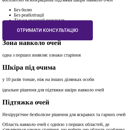
Без болю
Без реабілітації
Тільки чудовий результат
ОТРИМАТИ КОНСУЛЬТАЦІЮ
Зона навколо очей
одна з перших виявляє ознаки старіння
Шкіра під очима
у 10 разів тонше, ніж на інших ділянках особи
ідеальне рішення для підтяжки шкіри навколо очей
Підтяжка очей
Нехірургічне безболісне рішення для яскравих та гарних очей
Область навколо очей є однією з перших областей, де
з’являються ознаки старіння, що робить цю область особливо